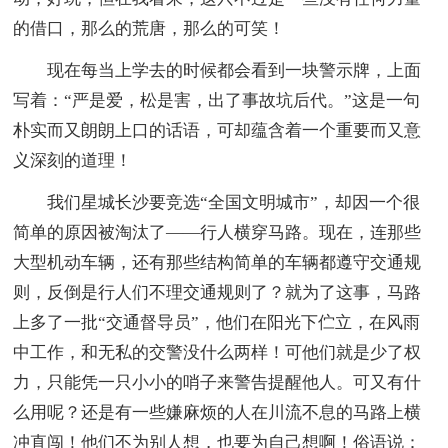
的借口，那么的荒唐，那么的可笑！
现在每当上学去的时候都会看到一块警示牌，上面
写着：“严是爱，松是害，出了事故坑后代。”这是一句
朴实而又朗朗上口的话语，可却蕴含着一个重要而又意
义深刻的道理！
我们星城长沙要竞选“全国文明城市”，却因一个很
简单的原因被淘汰了——行人横穿马路。现在，连那些
大型机动车辆，还有那些结构简单的车辆都遵守交通规
则，反倒是行人们不理交通规则了？就为了这事，马路
上多了一批“交通督导员”，他们在阳光下伫立，在风雨
中工作，和无私的交警没什么两样！可他们就是少了权
力，只能凭一只小小的哨子来警告提醒他人。可又有什
么用呢？还是有一些嫌麻烦的人在川流不息的马路上横
冲直闯！他们不为别人想，也要为自己想啊！俗语说：