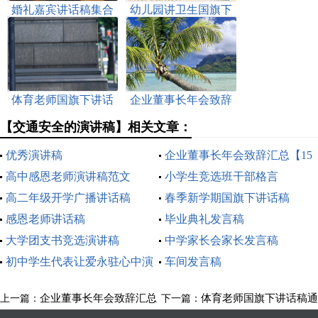
婚礼嘉宾讲话稿集合
幼儿园讲卫生国旗下
讲话稿
体育老师国旗下讲话
企业董事长年会致辞
稿通用
汇总【15篇】
【交通安全的演讲稿】相关文章：
优秀演讲稿
企业董事长年会致辞汇总【15
高中感恩老师演讲稿范文
篇】
小学生竞选班干部格言
高二年级开学广播讲话稿
春季新学期国旗下讲话稿
感恩老师讲话稿
毕业典礼发言稿
大学团支书竞选演讲稿
中学家长会家长发言稿
初中学生代表让爱永驻心中演
车间发言稿
讲稿
企业董事长年会致辞汇总
体育老师国旗下讲话稿通
上一篇：
下一篇：