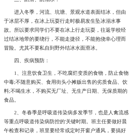
进入冬季，河流、坑塘、景观水道表面结冰，但由
于冰层不厚，在冰上玩耍行走时极易发生坠冰溺水事
故。所以要求同学们不要在冰上行走玩耍，往返学校经
过结冰地带的要绕行，不能走捷径，不能抱侥幸心理而
冒险。尤其不要私自到野外结冰水面滑冰。
四、疾病预防：
1、注意饮食卫生，不吃腐烂变质的食物，防止食物
中毒;不随意购买、食用街头小摊贩出售的劣质食品、饮
料;不喝生水，不购买无厂址、无生产日期、无保质期的
食品。
2、冬春季是呼吸道传染病多发季节，也是人禽流感
等重点呼吸道传染病防控的'关键时期。班主任要做好晨
午检查和记录，班里要经常或定时开窗户通风，要搞好