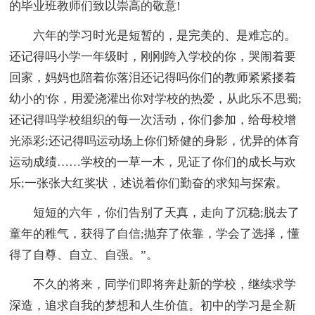
的毕业班教师们致以崇高的敬意!
六年的学习时光是短暂的，是完美的、是难忘的。
还记得吗小学一年级时，刚刚跨入学校的你，哭闹着要
回家，妈妈也陪着你落泪还记得吗你们的教师紧紧搂着
幼小的'你，用爱浇灌出你对学校的热爱，从此乐不思蜀;
还记得吗学校组织的每一次活动，你们参加，给母校增
光添彩;还记得吗运动场上你们矫健的身影，优异的体育
运动成绩……学校的一草一木，见证了你们的成长与欢
乐;一张张大红奖状，述说着你们勤奋的求知与探索。
短短的六年，你们告别了天真，走向了沉稳;脱去了
童年的稚气，获得了自信;抛弃了依靠，学会了选择，懂
得了自尊、自立、自强。”。
不久的将来，同学们即将奔赴新的学校，继续求学
深造，追求自我的梦想和人生价值。初中的学习是全新