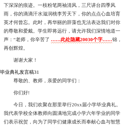
下深深的痕迹。一枝粉笔两袖清风，三尺讲台四季风
雨，你的滴滴汗水滋润桃李芳天下，你的点点心血培育
英才何曾忘。此时，再华丽的辞藻也无法表达我们对你
的尊敬和爱戴。学生即将远行，请允许我们深情地道一
声：“老师，你辛苦了
……此处隐藏20030个字……
锦，
再创辉煌。
谢谢大家！
毕业典礼发言稿31
尊敬的、教师，亲爱的同学们：
你们好!
今日，我们欢聚在那里举行20xx届小学毕业典礼。
我代表学校全体教师向圆满地完成小学六年学业的同学
们表示祝贺，向为了同学们健康成长而奉献心血与智慧