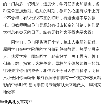
的：门类多，资料深，进度快，学习任务更加繁重，各
种竞争更加激烈。临别的时刻，教师的心里有成千上万
个不舍得，有说也说不完的叮咛，有道也道不尽的嘱
托。但教师明白你们是鹰总有搏击长空的时刻，你们是
大树总有参天的日子。纵有无数的舍不得也要舍得!
同学们，你们即将离开小学，踏上人生新的征程。
愿同学们在中学阶段的学习做到尊敬教师、热爱父母亲
人、热爱学校、团结同学、勤奋好学、勇于思考、善于
创新，敢于探索，为校争光。母校的全体教师将一如既
往地关注你们的成长，相信六小今日因你而精彩，明日
六小会因你而骄傲!最终祝同学们拥有一个充实难忘又精
彩的中学时代!愿同学们将来能够顶天立地做人，脚踏实
地做事!
毕业典礼发言稿32