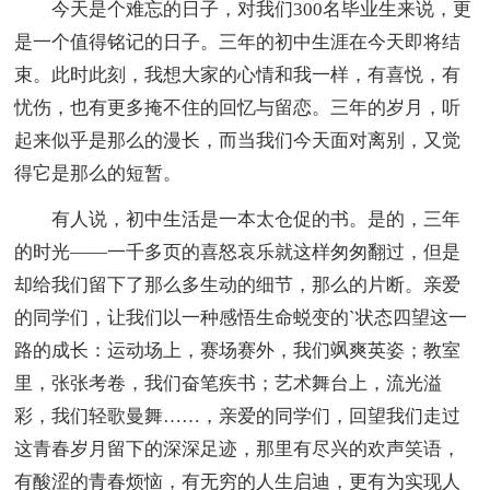
今天是个难忘的日子，对我们300名毕业生来说，更
是一个值得铭记的日子。三年的初中生涯在今天即将结
束。此时此刻，我想大家的心情和我一样，有喜悦，有
忧伤，也有更多掩不住的回忆与留恋。三年的岁月，听
起来似乎是那么的漫长，而当我们今天面对离别，又觉
得它是那么的短暂。
有人说，初中生活是一本太仓促的书。是的，三年
的时光——一千多页的喜怒哀乐就这样匆匆翻过，但是
却给我们留下了那么多生动的细节，那么的片断。亲爱
的同学们，让我们以一种感悟生命蜕变的`状态四望这一
路的成长：运动场上，赛场赛外，我们飒爽英姿；教室
里，张张考卷，我们奋笔疾书；艺术舞台上，流光溢
彩，我们轻歌曼舞……，亲爱的同学们，回望我们走过
这青春岁月留下的深深足迹，那里有尽兴的欢声笑语，
有酸涩的青春烦恼，有无穷的人生启迪，更有为实现人