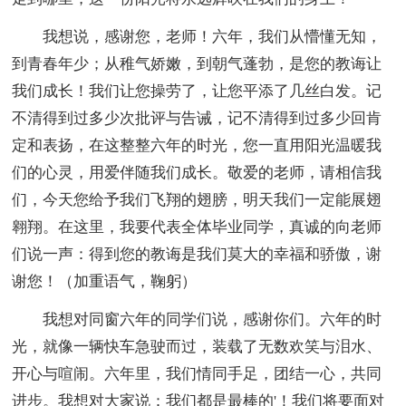
我想说，感谢您，老师！六年，我们从懵懂无知，
到青春年少；从稚气娇嫩，到朝气蓬勃，是您的教诲让
我们成长！我们让您操劳了，让您平添了几丝白发。记
不清得到过多少次批评与告诫，记不清得到过多少回肯
定和表扬，在这整整六年的时光，您一直用阳光温暖我
们的心灵，用爱伴随我们成长。敬爱的老师，请相信我
们，今天您给予我们飞翔的翅膀，明天我们一定能展翅
翱翔。在这里，我要代表全体毕业同学，真诚的向老师
们说一声：得到您的教诲是我们莫大的幸福和骄傲，谢
谢您！（加重语气，鞠躬）
我想对同窗六年的同学们说，感谢你们。六年的时
光，就像一辆快车急驶而过，装载了无数欢笑与泪水、
开心与喧闹。六年里，我们情同手足，团结一心，共同
进步。我想对大家说：我们都是最棒的'！我们将要面对