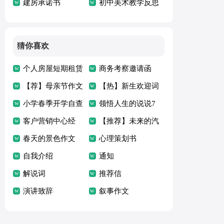
建房承诺书
职信15篇
初中美术教学反思
猜你喜欢
个人房屋短期租赁
商务考察邀请函
协议
【荐】母亲节作文
【热】新生欢迎词
小学春季开学自查
领悟人生的说说7
报告
客户营销中心经
篇
【推荐】未来的汽
理“服务明星”申报
春天的景色作文
车作文
心理策划书
材料
15篇
自我介绍
通知
解说词
推荐信
演讲致辞
叙事作文