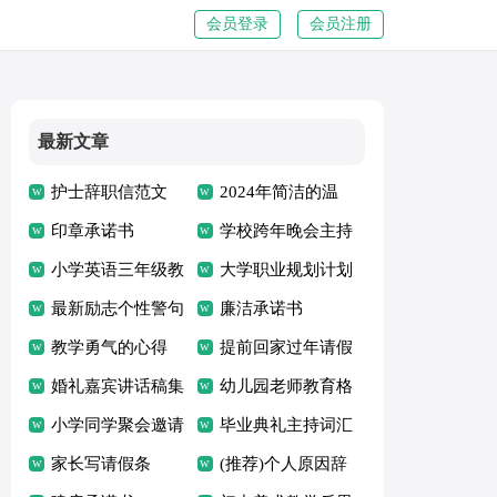
会员登录
会员注册
最新文章
护士辞职信范文
2024年简洁的温
印章承诺书
暖的晚安微信问候
学校跨年晚会主持
小学英语三年级教
语大汇总77条
词
大学职业规划计划
学反思
最新励志个性警句
书
廉洁承诺书
70句精选
教学勇气的心得
提前回家过年请假
婚礼嘉宾讲话稿集
条
幼儿园老师教育格
合
小学同学聚会邀请
言
毕业典礼主持词汇
函
家长写请假条
编【15篇】
(推荐)个人原因辞